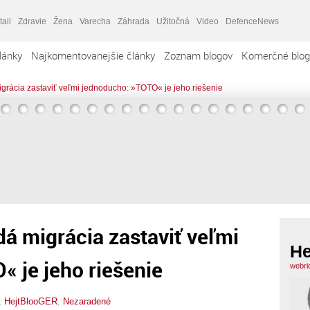
tail
Zdravie
Žena
Varecha
Záhrada
Užitočná
Video
DefenceNews
lánky
Najkomentovanejšie články
Zoznam blogov
Komerčné blog
grácia zastaviť veľmi jednoducho: »TOTO« je jeho riešenie
dá migrácia zastaviť veľmi
He
 je jeho riešenie
webri
,
HejtBlooGER
,
Nezaradené