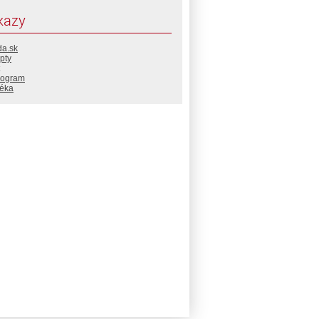
kazy
da.sk
pty
rogram
téka