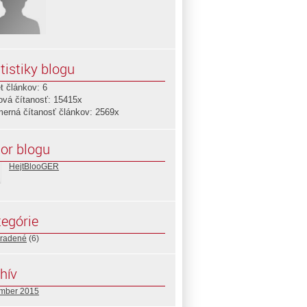
tistiky blogu
t článkov: 6
ová čítanosť: 15415x
merná čítanosť článkov: 2569x
or blogu
HejtBlooGER
egórie
radené
(6)
hív
mber 2015