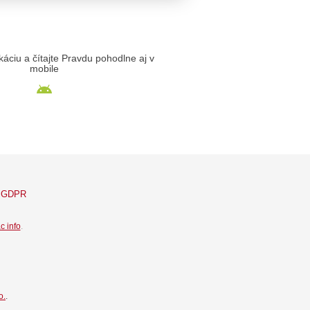
likáciu a čítajte Pravdu pohodlne aj v
mobile
GDPR
c info
.
o.
.