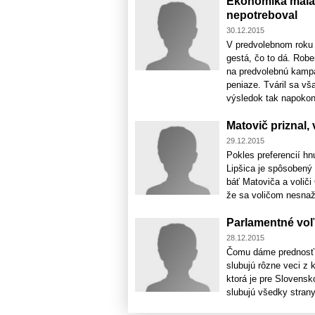
Ekonomika mala 
nepotreboval
30.12.2015
V predvolebnom roku 
gestá, čo to dá. Robe
na predvolebnú kampa
peniaze. Tváril sa vš
výsledok tak napokon 
Matovič priznal,
29.12.2015
Pokles preferencií h
Lipšica je spôsobený 
báť Matoviča a voliči
že sa voličom nesnaži
Parlamentné vo
28.12.2015
Čomu dáme prednosť? 
slubujú rôzne veci z 
ktorá je pre Slovensk
slubujú všedky strany