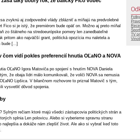
zasa taký dobrý rok, že balíčky Fico vôbec
Od
Fotky
sa zvyknú aj zodpovedné vlády zblázniť a míňajú na predvolebné
Prav
rt Fico si je istý, že premiérom bude opäť on. Možno aj preto míňal
Rece
Šport
ň zo štátneho na stredoeurópske pomery len zanedbateľné
TV p
ak pritom ako najväčší grant, politická opozícia mu naletela a
Vino
bude [...]
 v čom vidí pokles preferencií hnutia OĽaNO a NOVA
nutia OĽaNO Igora Matoviča po spojení s hnutím NOVA Daniela
tým, že obaja lídri málo komunikovali, že voliči NOVA sa nemusia
 OĽaNO Lipšica. V bilančnom rozhovore to priznal Matovič s tým,
li vysvetliť dôvod spojenia.
ľby
Sylným rečiam ktoré majú všedci zástupcovia politických strán a
ktorých splnia Len polovicu. Alebo si vyberieme spravnu stranu
o najlepšia a dokáže nám zlepšiť život. Ale ako si vybrať keď toto
.