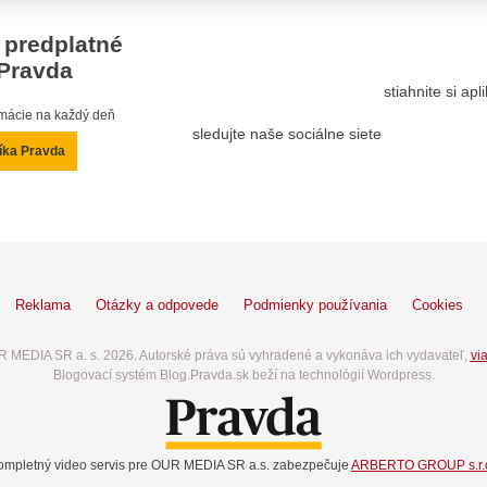
 predplatné
Pravda
stiahnite si ap
ormácie na každý deň
sledujte naše sociálne siete
íka Pravda
Reklama
Otázky a odpovede
Podmienky používania
Cookies
 MEDIA SR a. s. 2026. Autorské práva sú vyhradené a vykonáva ich vydavateľ,
via
Blogovací systém Blog.Pravda.sk beží na technológií Wordpress.
ompletný video servis pre OUR MEDIA SR a.s. zabezpečuje
ARBERTO GROUP s.r.