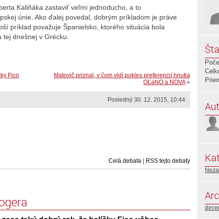
berta Kaliňáka zastaviť veľmi jednoducho, a to
kej únie. Ako ďalej povedal, dobrým príkladom je práve
ší príklad považuje Španielsko, ktorého situácia bola
á tej dnešnej v Grécku.
Šta
Poče
Celk
ky Fico
Matovič priznal, v čom vidí pokles preferencií hnutia
Prie
OĽaNO a NOVA
»
Posledný 30. 12. 2015, 10:44
Aut
Kat
Celá debata
|
RSS tejto debaty
Neza
Arc
logera
dece