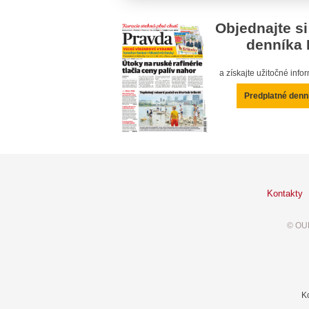
Objednajte si
denníka 
a získajte užitočné inf
Predplatné denn
Kontakty
© OUR
K