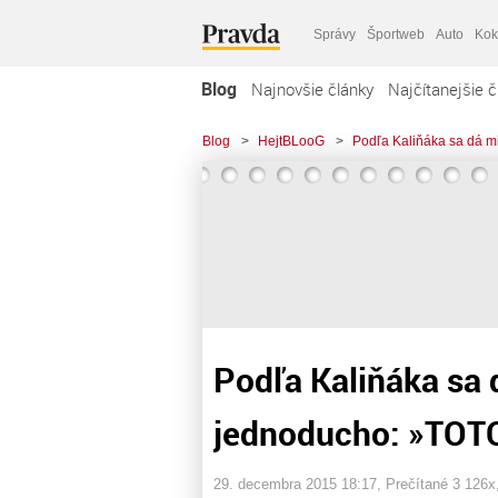
Správy
Športweb
Auto
Kok
Blog
Najnovšie články
Najčítanejšie č
Blog
>
HejtBLooG
>
Podľa Kaliňáka sa dá mi
Podľa Kaliňáka sa 
jednoducho: »TOTO«
29. decembra 2015 18:17
, Prečítané 3 126x