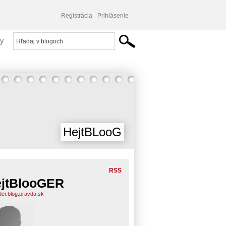
Registrácia
Prihlásenie
y
HejtBLooG
RSS
jtBlooGER
der.blog.pravda.sk