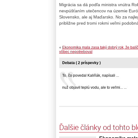
Migrácia sa dá podľa ministra vnútra Ro
nevpúšťaním utečencov na územie Európs
Slovensko, ale aj Maďarsko. No za najlep
približne pred tromi rokmi veľmi podobn
«
Ekonomika mala zasa taký dobrý rok, že balíč
vôbec nepotreboval
Debata ( 2 príspevky )
To, čo povedal Kaliňák, napísali ...
nuž objavil teplú vodu, ale to veľmi... ...
Ďalšie články od tohto b