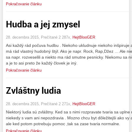
Pokračovanie článku
Hudba a jej zmysel
28. decembra 2015, Prečítané 2 287x,
HejtBlooGER
Asi každý rád počuva hudbu . Niekoho ukludnuje niekoho inšpiruje a
má rád vlastný hudobný štýl. Ako je napr. Rock, Rap,Džez … Ale ni
sa napr. rozveselili a niekto ma rád smutne pesnicky. Niekomu sa ni
a je to asi preto že každý človek je iný.
Pokračovanie článku
Zvláštny ludia
28. decembra 2015, Prečítané 2 271x,
HejtBlooGER
Niektorý ludia sú zvláštny. Ked sa s nimi rozpravate tvaria sa uplne 
niekedy s vam ani nepozdravia . Mozno chcu byt dôležitejši ako vy 
ale ked potom potrebuju pomoc ,tak sa zase tvaria normalne.
Pokračovanie článku