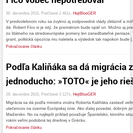
30. decembra 2015, Prečítané 2 461x,
HejtBlooGER
V predvolebnom roku sa zvyknú aj zodpovedné vlády zblázniť a míň
dá. Robert Fico si je istý, že premiérom bude opäť on. Možno aj p
zo štátneho na stredoeurópske pomery len zanedbateľné peniaze. T
grant, politická opozícia mu naletela a výsledok tak napokon bude 
Pokračovanie článku
Podľa Kaliňáka sa dá migrácia z
jednoducho: »TOTO« je jeho rie
29. decembra 2015, Prečítané 3 127x,
HejtBlooGER
Migrácia sa dá podľa ministra vnútra Roberta Kaliňáka zastaviť ve
utečencov na územie Európskej únie. Ako ďalej povedal, dobrým prí
Maďarsko. No za najlepší príklad považuje Španielsko, ktorého situá
rokmi veľmi podobná tej dnešnej v Grécku.
Pokračovanie článku