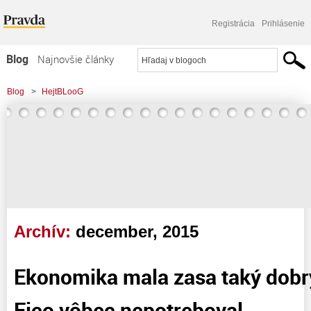
Registrácia
Prihlásenie
Blog
Najnovšie články
Najčítanejšie články
Blog
>
HejtBLooG
Najkomentovanejšie články
Zoznam blogov
Komerčné blogy
Archív:
december, 2015
Ekonomika mala zasa taký dobrý
Fico vôbec nepotreboval