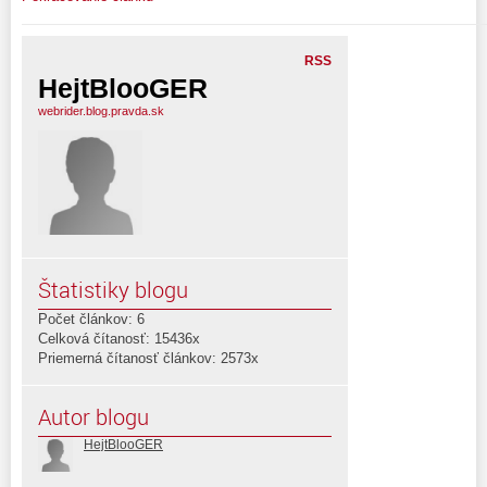
RSS
HejtBlooGER
webrider.blog.pravda.sk
Štatistiky blogu
Počet článkov: 6
Celková čítanosť: 15436x
Priemerná čítanosť článkov: 2573x
Autor blogu
HejtBlooGER