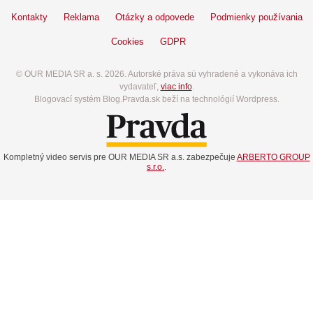
Kontakty
Reklama
Otázky a odpovede
Podmienky používania
Cookies
GDPR
© OUR MEDIA SR a. s. 2026. Autorské práva sú vyhradené a vykonáva ich
vydavateľ,
viac info
.
Blogovací systém Blog.Pravda.sk beží na technológií Wordpress.
Kompletný video servis pre OUR MEDIA SR a.s. zabezpečuje
ARBERTO GROUP
s.r.o.
.