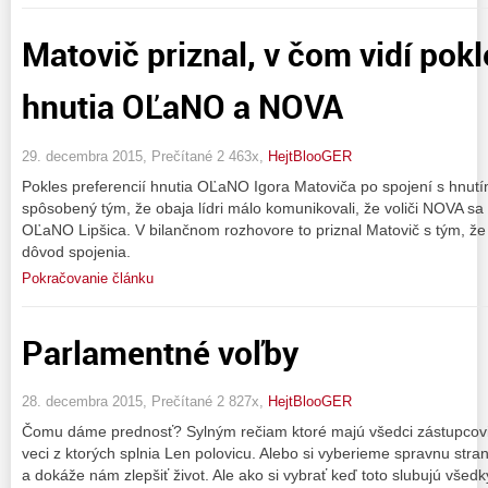
Matovič priznal, v čom vidí pokl
hnutia OĽaNO a NOVA
29. decembra 2015, Prečítané 2 463x,
HejtBlooGER
Pokles preferencií hnutia OĽaNO Igora Matoviča po spojení s hnutí
spôsobený tým, že obaja lídri málo komunikovali, že voliči NOVA sa
OĽaNO Lipšica. V bilančnom rozhovore to priznal Matovič s tým, že s
dôvod spojenia.
Pokračovanie článku
Parlamentné voľby
28. decembra 2015, Prečítané 2 827x,
HejtBlooGER
Čomu dáme prednosť? Sylným rečiam ktoré majú všedci zástupcovia 
veci z ktorých splnia Len polovicu. Alebo si vyberieme spravnu stran
a dokáže nám zlepšiť život. Ale ako si vybrať keď toto slubujú všedk